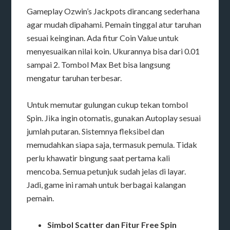
Gameplay Ozwin’s Jackpots dirancang sederhana
agar mudah dipahami. Pemain tinggal atur taruhan
sesuai keinginan. Ada fitur Coin Value untuk
menyesuaikan nilai koin. Ukurannya bisa dari 0.01
sampai 2.
Tombol Max Bet bisa langsung
mengatur taruhan terbesar.
Untuk memutar gulungan cukup tekan tombol
Spin. Jika ingin otomatis, gunakan Autoplay sesuai
jumlah putaran. Sistemnya fleksibel dan
memudahkan siapa saja, termasuk pemula.
Tidak
perlu khawatir bingung saat pertama kali
mencoba. Semua petunjuk sudah jelas di layar.
Jadi, game ini ramah untuk berbagai kalangan
pemain.
Simbol Scatter dan Fitur Free Spin