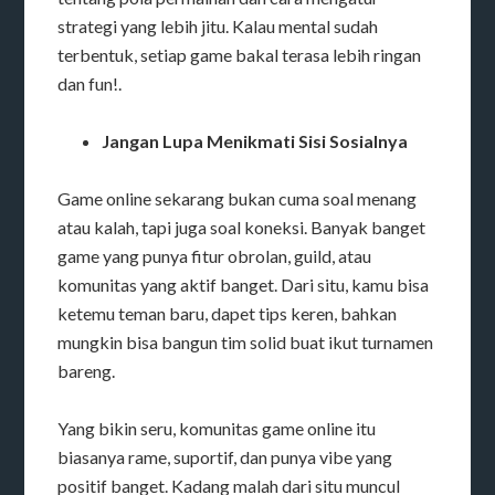
strategi yang lebih jitu. Kalau mental sudah
terbentuk, setiap game bakal terasa lebih ringan
dan fun!.
Jangan Lupa Menikmati Sisi Sosialnya
Game online sekarang bukan cuma soal menang
atau kalah, tapi juga soal koneksi. Banyak banget
game yang punya fitur obrolan, guild, atau
komunitas yang aktif banget. Dari situ, kamu bisa
ketemu teman baru, dapet tips keren, bahkan
mungkin bisa bangun tim solid buat ikut turnamen
bareng.
Yang bikin seru, komunitas game online itu
biasanya rame, suportif, dan punya vibe yang
positif banget. Kadang malah dari situ muncul