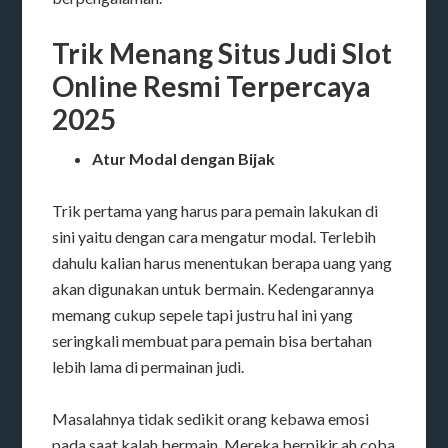
Trik Menang Situs Judi Slot
Online Resmi Terpercaya
2025
Atur Modal dengan Bijak
Trik pertama yang harus para pemain lakukan di
sini yaitu dengan cara mengatur modal. Terlebih
dahulu kalian harus menentukan berapa uang yang
akan digunakan untuk bermain. Kedengarannya
memang cukup sepele tapi justru hal ini yang
seringkali membuat para pemain bisa bertahan
lebih lama di permainan judi.
Masalahnya tidak sedikit orang kebawa emosi
pada saat kalah bermain. Mereka berpikir ah coba