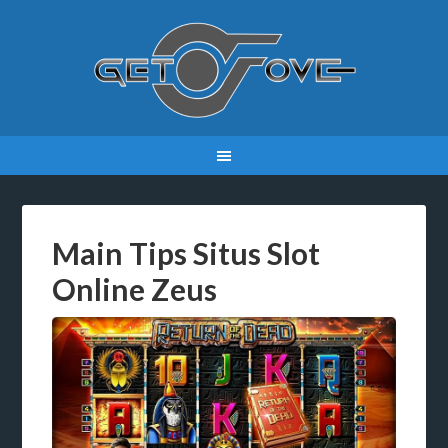
Main Tips Situs Slot
Online Zeus