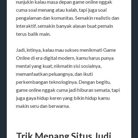
nunjukin kalau masa depan game online nggak
cuma soal menang atau kalah, tapi juga soal
pengalaman dan komunitas. Semakin realistis dan
interaktif, semakin banyak alasan buat pemain
terus balik main.
Jadi, intinya, kalau mau sukses menikmati Game
Online di era digital modern, kamu harus punya
mental yang kuat, nikmatin sisi sosialnya,
memanfaatkan peluangnya, dan ikuti
perkembangan teknologinya. Dengan begitu,
game online nggak cuma jadi hiburan semata, tapi
juga gaya hidup keren yang bikin hidup kamu
makin seru dan berwarna.
Trik Menang Situs Judi