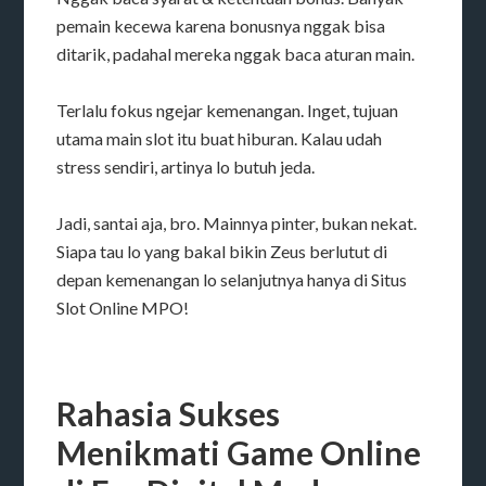
pemain kecewa karena bonusnya nggak bisa
ditarik, padahal mereka nggak baca aturan main.
Terlalu fokus ngejar kemenangan. Inget, tujuan
utama main slot itu buat hiburan. Kalau udah
stress sendiri, artinya lo butuh jeda.
Jadi, santai aja, bro. Mainnya pinter, bukan nekat.
Siapa tau lo yang bakal bikin Zeus berlutut di
depan kemenangan lo selanjutnya hanya di Situs
Slot Online MPO!
Rahasia Sukses
Menikmati Game Online