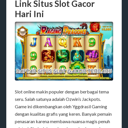
Link Situs Slot Gacor
Hari Ini
Slot online makin populer dengan berbagai tema
seru. Salah satunya adalah Ozwin’s Jackpots.
Game ini dikembangkan oleh Yggdrasil Gaming
dengan kualitas grafis yang keren. Banyak pemain
penasaran karena membawa nuansa magis penuh