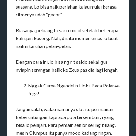
suasana. Lo bisa naik perlahan kalau mulai kerasa
ritmenya udah “gacor”.
Biasanya, peluang besar muncul setelah beberapa
kali spin kosong. Nah, di situ momen emas lo buat
naikin taruhan pelan-pelan.
Dengan cara ini, lo bisa ngirit saldo sekaligus
nyiapin serangan balik ke Zeus pas dia lagi lengah.
Nggak Cuma Ngandelin Hoki, Baca Polanya
Juga!
Jangan salah, walau namanya slot itu permainan
keberuntungan, tapi ada pola tersembunyi yang
bisa lo pelajari. Para pemain senior sering bilang,
mesin Olympus itu punya mood kadang ringan,