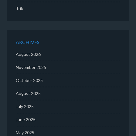
Trik
ARCHIVES
August 2026
November 2025
October 2025
August 2025
July 2025
June 2025
May 2025