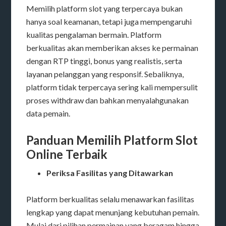
Memilih platform slot yang terpercaya bukan
hanya soal keamanan, tetapi juga mempengaruhi
kualitas pengalaman bermain. Platform
berkualitas akan memberikan akses ke permainan
dengan RTP tinggi, bonus yang realistis, serta
layanan pelanggan yang responsif. Sebaliknya,
platform tidak terpercaya sering kali mempersulit
proses withdraw dan bahkan menyalahgunakan
data pemain.
Panduan Memilih Platform Slot
Online Terbaik
Periksa Fasilitas yang Ditawarkan
Platform berkualitas selalu menawarkan fasilitas
lengkap yang dapat menunjang kebutuhan pemain.
Mulai dari pilihan permainan yang beragam hingga