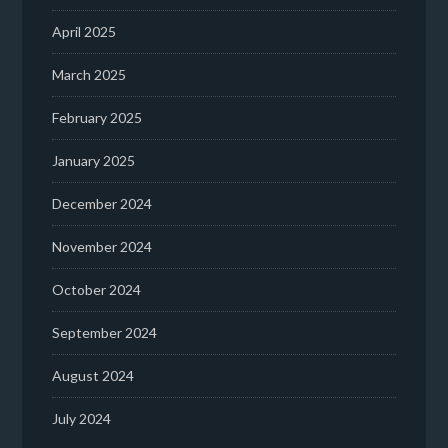
April 2025
March 2025
February 2025
January 2025
December 2024
November 2024
October 2024
September 2024
August 2024
July 2024