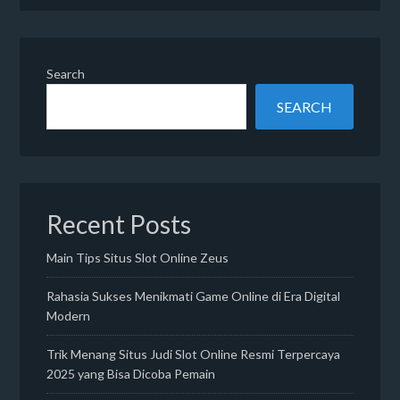
Search
SEARCH
Recent Posts
Main Tips Situs Slot Online Zeus
Rahasia Sukses Menikmati Game Online di Era Digital
Modern
Trik Menang Situs Judi Slot Online Resmi Terpercaya
2025 yang Bisa Dicoba Pemain