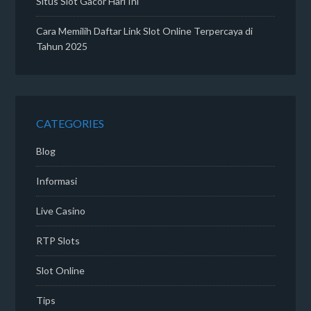
Situs Slot Gacor Hari Ini
Cara Memilih Daftar Link Slot Online Terpercaya di
Tahun 2025
CATEGORIES
Blog
Informasi
Live Casino
RTP Slots
Slot Online
Tips