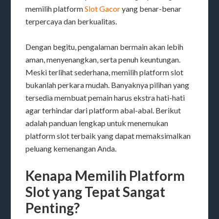
memilih platform
Slot Gacor
yang benar-benar
terpercaya dan berkualitas.
Dengan begitu, pengalaman bermain akan lebih
aman, menyenangkan, serta penuh keuntungan.
Meski terlihat sederhana, memilih platform slot
bukanlah perkara mudah. Banyaknya pilihan yang
tersedia membuat pemain harus ekstra hati-hati
agar terhindar dari platform abal-abal. Berikut
adalah panduan lengkap untuk menemukan
platform slot terbaik yang dapat memaksimalkan
peluang kemenangan Anda.
Kenapa Memilih Platform
Slot yang Tepat Sangat
Penting?