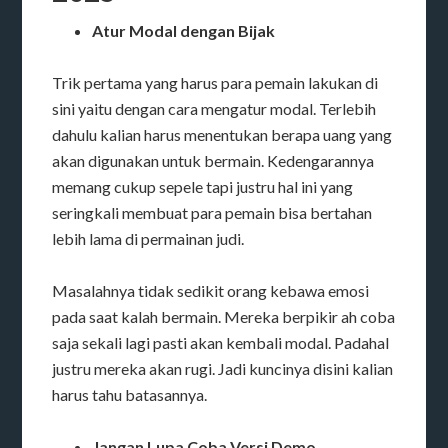
Atur Modal dengan Bijak
Trik pertama yang harus para pemain lakukan di
sini yaitu dengan cara mengatur modal. Terlebih
dahulu kalian harus menentukan berapa uang yang
akan digunakan untuk bermain. Kedengarannya
memang cukup sepele tapi justru hal ini yang
seringkali membuat para pemain bisa bertahan
lebih lama di permainan judi.
Masalahnya tidak sedikit orang kebawa emosi
pada saat kalah bermain. Mereka berpikir ah coba
saja sekali lagi pasti akan kembali modal. Padahal
justru mereka akan rugi. Jadi kuncinya disini kalian
harus tahu batasannya.
Jangan Lupa Coba Versi Demo