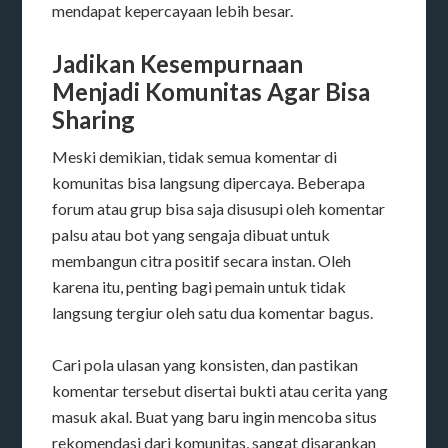
mendapat kepercayaan lebih besar.
Jadikan Kesempurnaan
Menjadi Komunitas Agar Bisa
Sharing
Meski demikian, tidak semua komentar di
komunitas bisa langsung dipercaya. Beberapa
forum atau grup bisa saja disusupi oleh komentar
palsu atau bot yang sengaja dibuat untuk
membangun citra positif secara instan. Oleh
karena itu, penting bagi pemain untuk tidak
langsung tergiur oleh satu dua komentar bagus.
Cari pola ulasan yang konsisten, dan pastikan
komentar tersebut disertai bukti atau cerita yang
masuk akal. Buat yang baru ingin mencoba situs
rekomendasi dari komunitas, sangat disarankan