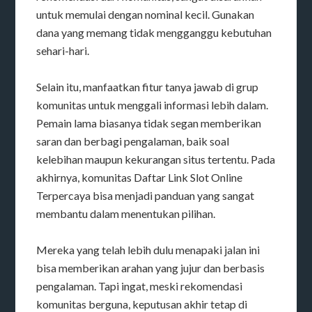
untuk memulai dengan nominal kecil. Gunakan
dana yang memang tidak mengganggu kebutuhan
sehari-hari.
Selain itu, manfaatkan fitur tanya jawab di grup
komunitas untuk menggali informasi lebih dalam.
Pemain lama biasanya tidak segan memberikan
saran dan berbagi pengalaman, baik soal
kelebihan maupun kekurangan situs tertentu. Pada
akhirnya, komunitas Daftar Link Slot Online
Terpercaya bisa menjadi panduan yang sangat
membantu dalam menentukan pilihan.
Mereka yang telah lebih dulu menapaki jalan ini
bisa memberikan arahan yang jujur dan berbasis
pengalaman. Tapi ingat, meski rekomendasi
komunitas berguna, keputusan akhir tetap di