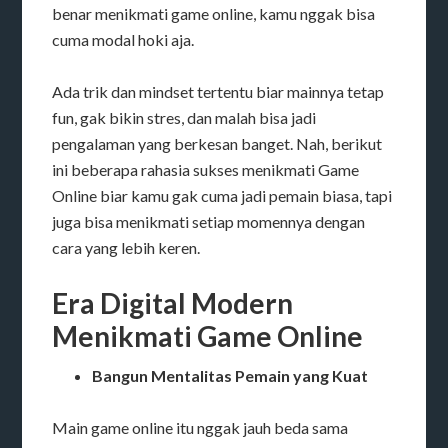
benar menikmati game online, kamu nggak bisa
cuma modal hoki aja.
Ada trik dan mindset tertentu biar mainnya tetap
fun, gak bikin stres, dan malah bisa jadi
pengalaman yang berkesan banget. Nah, berikut
ini beberapa rahasia sukses menikmati Game
Online biar kamu gak cuma jadi pemain biasa, tapi
juga bisa menikmati setiap momennya dengan
cara yang lebih keren.
Era Digital Modern
Menikmati Game Online
Bangun Mentalitas Pemain yang Kuat
Main game online itu nggak jauh beda sama