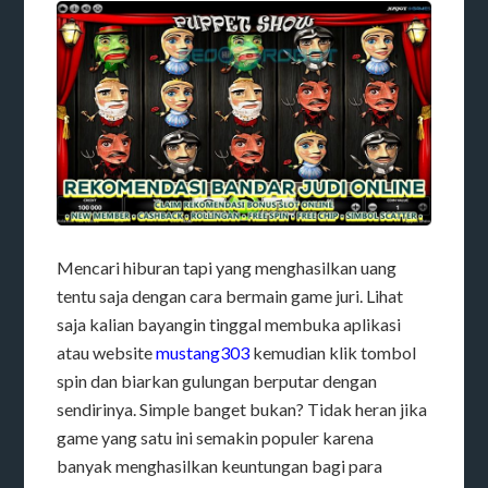
Mencari hiburan tapi yang menghasilkan uang
tentu saja dengan cara bermain game juri. Lihat
saja kalian bayangin tinggal membuka aplikasi
atau website
mustang303
kemudian klik tombol
spin dan biarkan gulungan berputar dengan
sendirinya. Simple banget bukan? Tidak heran jika
game yang satu ini semakin populer karena
banyak menghasilkan keuntungan bagi para