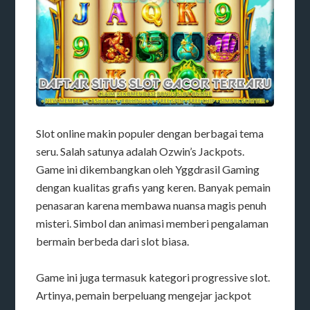
Slot online makin populer dengan berbagai tema
seru. Salah satunya adalah Ozwin’s Jackpots.
Game ini dikembangkan oleh Yggdrasil Gaming
dengan kualitas grafis yang keren. Banyak pemain
penasaran karena membawa nuansa magis penuh
misteri.
Simbol dan animasi memberi pengalaman
bermain berbeda dari slot biasa.
Game ini juga termasuk kategori progressive slot.
Artinya, pemain berpeluang mengejar jackpot