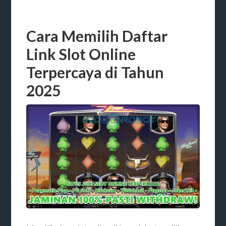
Cara Memilih Daftar
Link Slot Online
Terpercaya di Tahun
2025