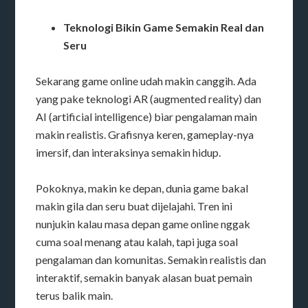
Teknologi Bikin Game Semakin Real dan
Seru
Sekarang game online udah makin canggih. Ada
yang pake teknologi AR (augmented reality) dan
AI (artificial intelligence) biar pengalaman main
makin realistis. Grafisnya keren, gameplay-nya
imersif, dan interaksinya semakin hidup.
Pokoknya, makin ke depan, dunia game bakal
makin gila dan seru buat dijelajahi.
Tren ini
nunjukin kalau masa depan game online nggak
cuma soal menang atau kalah, tapi juga soal
pengalaman dan komunitas. Semakin realistis dan
interaktif, semakin banyak alasan buat pemain
terus balik main.