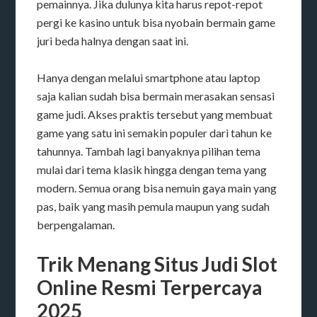
pemainnya.
Jika dulunya kita harus repot-repot
pergi ke kasino untuk bisa nyobain bermain game
juri beda halnya dengan saat ini.
Hanya dengan melalui smartphone atau laptop
saja kalian sudah bisa bermain merasakan sensasi
game judi.
Akses praktis tersebut yang membuat
game yang satu ini semakin populer dari tahun ke
tahunnya. Tambah lagi banyaknya pilihan tema
mulai dari tema klasik hingga dengan tema yang
modern. Semua orang bisa nemuin gaya main yang
pas, baik yang masih pemula maupun yang sudah
berpengalaman.
Trik Menang Situs Judi Slot
Online Resmi Terpercaya
2025