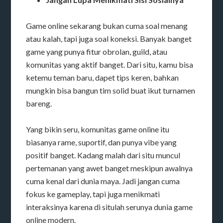
Game online sekarang bukan cuma soal menang
atau kalah, tapi juga soal koneksi. Banyak banget
game yang punya fitur obrolan, guild, atau
komunitas yang aktif banget. Dari situ, kamu bisa
ketemu teman baru, dapet tips keren, bahkan
mungkin bisa bangun tim solid buat ikut turnamen
bareng.
Yang bikin seru, komunitas game online itu
biasanya rame, suportif, dan punya vibe yang
positif banget. Kadang malah dari situ muncul
pertemanan yang awet banget meskipun awalnya
cuma kenal dari dunia maya. Jadi jangan cuma
fokus ke gameplay, tapi juga menikmati
interaksinya karena di situlah serunya dunia game
online modern.