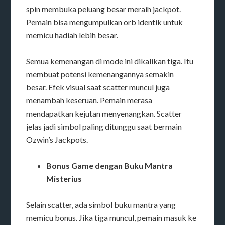
spin membuka peluang besar meraih jackpot.
Pemain bisa mengumpulkan orb identik untuk
memicu hadiah lebih besar.
Semua kemenangan di mode ini dikalikan tiga. Itu
membuat potensi kemenangannya semakin
besar.
Efek visual saat scatter muncul juga
menambah keseruan. Pemain merasa
mendapatkan kejutan menyenangkan. Scatter
jelas jadi simbol paling ditunggu saat bermain
Ozwin’s Jackpots.
Bonus Game dengan Buku Mantra
Misterius
Selain scatter, ada simbol buku mantra yang
memicu bonus. Jika tiga muncul, pemain masuk ke