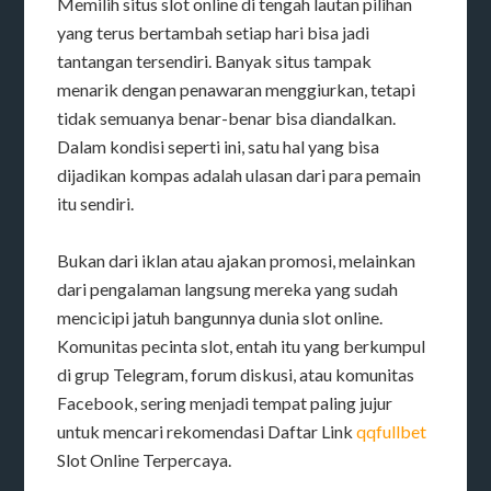
Memilih situs slot online di tengah lautan pilihan
yang terus bertambah setiap hari bisa jadi
tantangan tersendiri. Banyak situs tampak
menarik dengan penawaran menggiurkan, tetapi
tidak semuanya benar-benar bisa diandalkan.
Dalam kondisi seperti ini, satu hal yang bisa
dijadikan kompas adalah ulasan dari para pemain
itu sendiri.
Bukan dari iklan atau ajakan promosi, melainkan
dari pengalaman langsung mereka yang sudah
mencicipi jatuh bangunnya dunia slot online.
Komunitas pecinta slot, entah itu yang berkumpul
di grup Telegram, forum diskusi, atau komunitas
Facebook, sering menjadi tempat paling jujur
untuk mencari rekomendasi Daftar Link
qqfullbet
Slot Online Terpercaya.