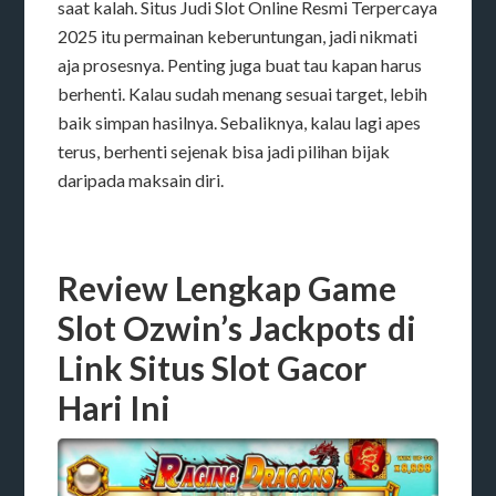
saat kalah. Situs Judi Slot Online Resmi Terpercaya
2025 itu permainan keberuntungan, jadi nikmati
aja prosesnya.
Penting juga buat tau kapan harus
berhenti. Kalau sudah menang sesuai target, lebih
baik simpan hasilnya. Sebaliknya, kalau lagi apes
terus, berhenti sejenak bisa jadi pilihan bijak
daripada maksain diri.
Review Lengkap Game
Slot Ozwin’s Jackpots di
Link Situs Slot Gacor
Hari Ini