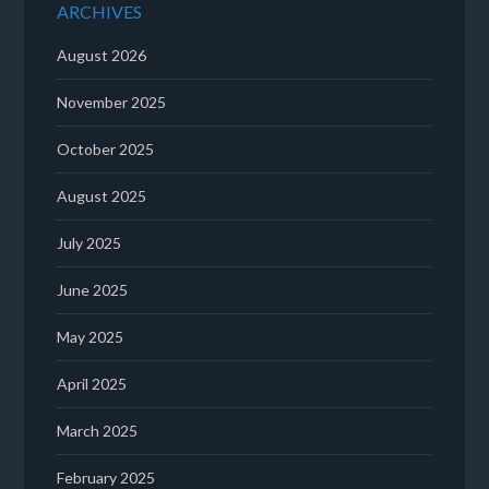
ARCHIVES
August 2026
November 2025
October 2025
August 2025
July 2025
June 2025
May 2025
April 2025
March 2025
February 2025