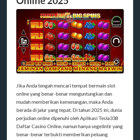
Online 2025
Jika Anda tengah mencari tempat bermain slot
online yang benar-benar menguntungkan dan
mudah memberikan kemenangan, maka Anda
berada di jalur yang tepat. Di tahun 2025 ini, dunia
perjudian online dipenuhi oleh Aplikasi
Tesla338
Daftar
Casino Online, namun hanya segelintir yang
benar-benar terbukti memberikan peluang