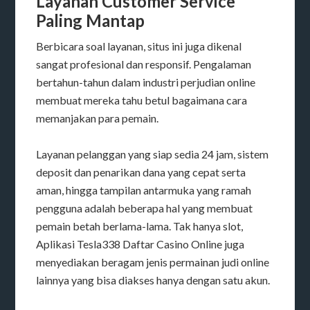
Layanan Customer Service
Paling Mantap
Berbicara soal layanan, situs ini juga dikenal
sangat profesional dan responsif. Pengalaman
bertahun-tahun dalam industri perjudian online
membuat mereka tahu betul bagaimana cara
memanjakan para pemain.
Layanan pelanggan yang siap sedia 24 jam, sistem
deposit dan penarikan dana yang cepat serta
aman, hingga tampilan antarmuka yang ramah
pengguna adalah beberapa hal yang membuat
pemain betah berlama-lama. Tak hanya slot,
Aplikasi Tesla338 Daftar Casino Online juga
menyediakan beragam jenis permainan judi online
lainnya yang bisa diakses hanya dengan satu akun.