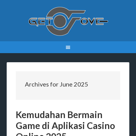
Archives for June 2025
Kemudahan Bermain
Game di Aplikasi Casino