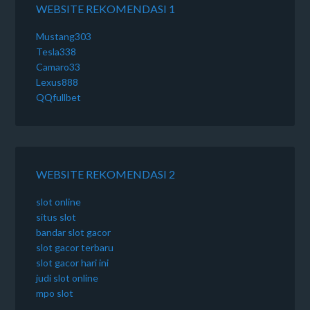
WEBSITE REKOMENDASI 1
Mustang303
Tesla338
Camaro33
Lexus888
QQfullbet
WEBSITE REKOMENDASI 2
slot online
situs slot
bandar slot gacor
slot gacor terbaru
slot gacor hari ini
judi slot online
mpo slot