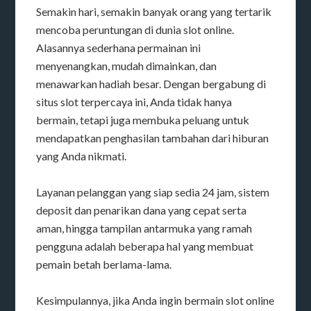
Semakin hari, semakin banyak orang yang tertarik
mencoba peruntungan di dunia slot online.
Alasannya sederhana permainan ini
menyenangkan, mudah dimainkan, dan
menawarkan hadiah besar. Dengan bergabung di
situs slot terpercaya ini, Anda tidak hanya
bermain, tetapi juga membuka peluang untuk
mendapatkan penghasilan tambahan dari hiburan
yang Anda nikmati.
Layanan pelanggan yang siap sedia 24 jam, sistem
deposit dan penarikan dana yang cepat serta
aman, hingga tampilan antarmuka yang ramah
pengguna adalah beberapa hal yang membuat
pemain betah berlama-lama.
Kesimpulannya, jika Anda ingin bermain slot online