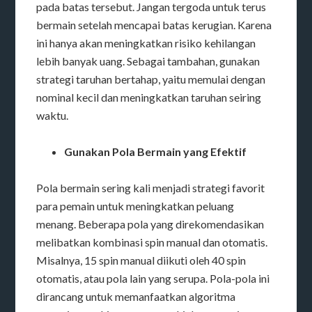
pada batas tersebut. Jangan tergoda untuk terus
bermain setelah mencapai batas kerugian. Karena
ini hanya akan meningkatkan risiko kehilangan
lebih banyak uang. Sebagai tambahan, gunakan
strategi taruhan bertahap, yaitu memulai dengan
nominal kecil dan meningkatkan taruhan seiring
waktu.
Gunakan Pola Bermain yang Efektif
Pola bermain sering kali menjadi strategi favorit
para pemain untuk meningkatkan peluang
menang. Beberapa pola yang direkomendasikan
melibatkan kombinasi spin manual dan otomatis.
Misalnya, 15 spin manual diikuti oleh 40 spin
otomatis, atau pola lain yang serupa. Pola-pola ini
dirancang untuk memanfaatkan algoritma