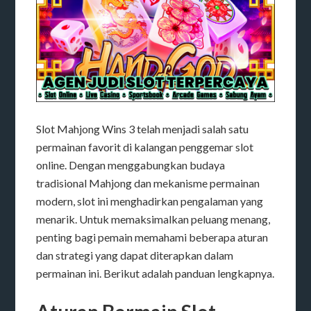
Slot Mahjong Wins 3 telah menjadi salah satu
permainan favorit di kalangan penggemar slot
online. Dengan menggabungkan budaya
tradisional Mahjong dan mekanisme permainan
modern, slot ini menghadirkan pengalaman yang
menarik. Untuk memaksimalkan peluang menang,
penting bagi pemain memahami beberapa aturan
dan strategi yang dapat diterapkan dalam
permainan ini. Berikut adalah panduan lengkapnya.