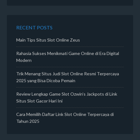
RECENT POSTS
Main Tips Situs Slot Online Zeus
Rahasia Sukses Menikmati Game Online di Era Digital
Modern
Trik Menang Situs Judi Slot Online Resmi Terpercaya
2025 yang Bisa Dicoba Pemain
Review Lengkap Game Slot Ozwin’s Jackpots di Link
Situs Slot Gacor Hari Ini
Cara Memilih Daftar Link Slot Online Terpercaya di
Tahun 2025