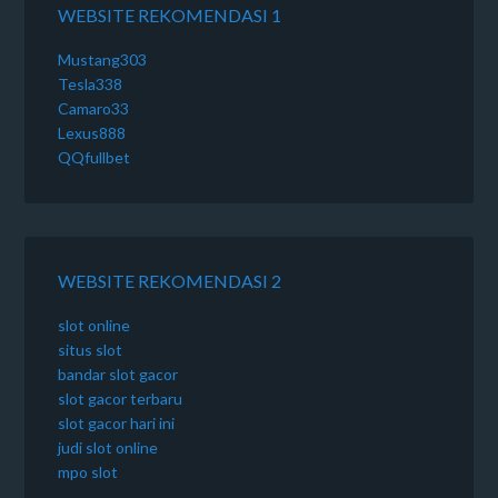
WEBSITE REKOMENDASI 1
Mustang303
Tesla338
Camaro33
Lexus888
QQfullbet
WEBSITE REKOMENDASI 2
slot online
situs slot
bandar slot gacor
slot gacor terbaru
slot gacor hari ini
judi slot online
mpo slot