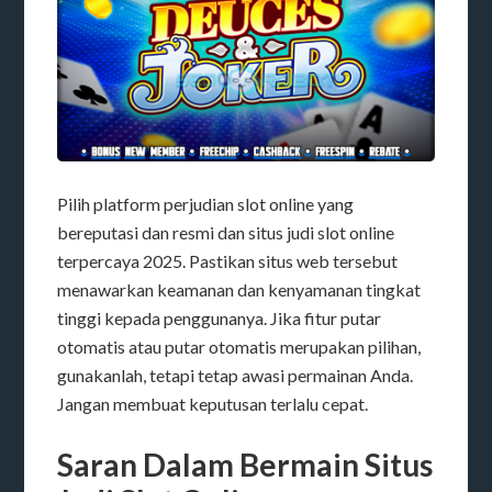
Pilih platform perjudian slot online yang
bereputasi dan resmi dan situs judi slot online
terpercaya 2025. Pastikan situs web tersebut
menawarkan keamanan dan kenyamanan tingkat
tinggi kepada penggunanya. Jika fitur putar
otomatis atau putar otomatis merupakan pilihan,
gunakanlah, tetapi tetap awasi permainan Anda.
Jangan membuat keputusan terlalu cepat.
Saran Dalam Bermain Situs