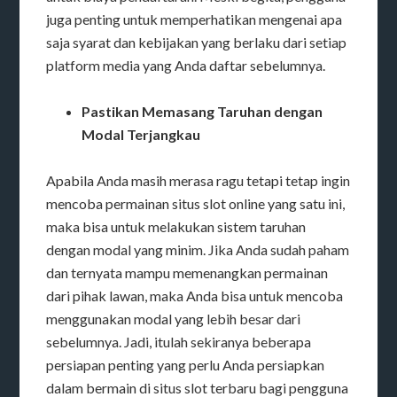
juga penting untuk memperhatikan mengenai apa
saja syarat dan kebijakan yang berlaku dari setiap
platform media yang Anda daftar sebelumnya.
Pastikan Memasang Taruhan dengan
Modal Terjangkau
Apabila Anda masih merasa ragu tetapi tetap ingin
mencoba permainan situs slot online yang satu ini,
maka bisa untuk melakukan sistem taruhan
dengan modal yang minim. Jika Anda sudah paham
dan ternyata mampu memenangkan permainan
dari pihak lawan, maka Anda bisa untuk mencoba
menggunakan modal yang lebih besar dari
sebelumnya. Jadi, itulah sekiranya beberapa
persiapan penting yang perlu Anda persiapkan
dalam bermain di situs slot terbaru bagi pengguna