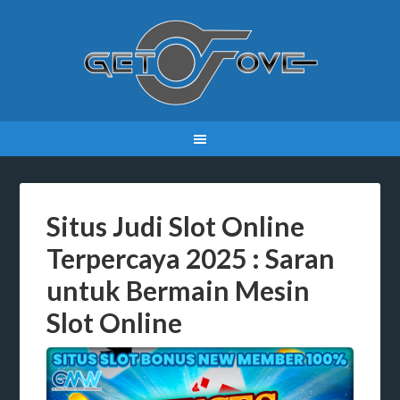
Situs Judi Slot Online
Terpercaya 2025 : Saran
untuk Bermain Mesin
Slot Online